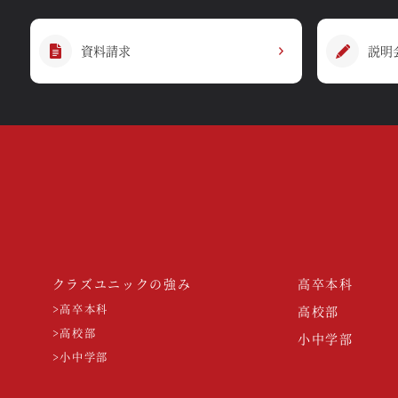
資料請求
説明
クラズユニックの強み
高卒本科
>高卒本科
高校部
>高校部
小中学部
>小中学部