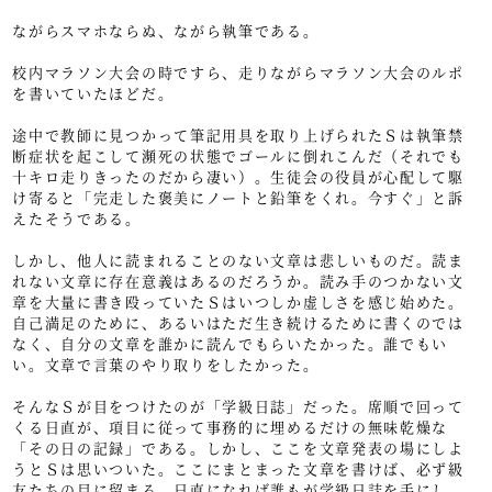
ながらスマホならぬ、ながら執筆である。
校内マラソン大会の時ですら、走りながらマラソン大会のルポ
を書いていたほどだ。
途中で教師に見つかって筆記用具を取り上げられたＳは執筆禁
断症状を起こして瀕死の状態でゴールに倒れこんだ（それでも
十キロ走りきったのだから凄い）。生徒会の役員が心配して駆
け寄ると「完走した褒美にノートと鉛筆をくれ。今すぐ」と訴
えたそうである。
しかし、他人に読まれることのない文章は悲しいものだ。読ま
れない文章に存在意義はあるのだろうか。読み手のつかない文
章を大量に書き殴っていたＳはいつしか虚しさを感じ始めた。
自己満足のために、あるいはただ生き続けるために書くのでは
なく、自分の文章を誰かに読んでもらいたかった。誰でもい
い。文章で言葉のやり取りをしたかった。
そんなＳが目をつけたのが「学級日誌」だった。席順で回って
くる日直が、項目に従って事務的に埋めるだけの無味乾燥な
「その日の記録」である。しかし、ここを文章発表の場にしよ
うとＳは思いついた。ここにまとまった文章を書けば、必ず級
友たちの目に留まる。日直になれば誰もが学級日誌を手にし