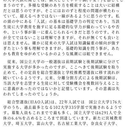
まうのです。多様な受験のあり方を模索することは大いに結構
だとは思うのですが、そこにはおのずと程度の問題が横たわっ
ていて、超えるべきではない一線があるように思うのです。私
の頭の中にある「入試」の基本は基礎学力の判定であり、当該
生徒に大学教育を施すに足る基礎的な学力が備わっているや否
や、という事が第一に重んじられるべきだと思うのです。それ
が全てではないことは理解できますが、それが無くても良いと
は思えません。確かに従来の大学入試は知識偏重の傾向が強す
ぎたという事も理解できますが、基礎的知識を問う事が、あた
かも教育をゆがめているかのような風潮には組できません。
従来、国公立大学の一般選抜は前期試験と後期試験に分けて
実施する大学が多かったのですが、ここへきて後期試験を取り
止めて、その定員を総合型選抜と学校推薦型選抜に移す流れが
続いているようです。元来、分離分割方式による後期試験は、
当該大学を志望する生徒に対して受験機会を複数回与えること
に意義があったのではないかと記憶しています。その意義は失
われてしまったのでしょうか。
総合型選抜(旧AO入試)は、22年入試では 国公立大学176大
学のうち、過去最多となる102大学335学部で実施されるようで
す。募集人員もこれまでで最も多く、国立大学では6291人で全
体の6.6％を占めるところまで到達しています。新たに宮城教育
大学、埼玉大学、富山大学、名古屋工業大学、奈良女子大学、