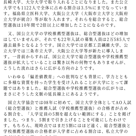
長崎大学、大分大学で取り入れることになりました。また公立
大学でも1122人で全体に占める割合は3.5％にまでなっていま
す。福島県立医科大学、大阪公立大学（大阪市立大学と大阪府
立大学が統合）等が取り入れます。それらを総合すると、総合
型選抜は10年間で2倍以上に増加したことになるのです。
又、国公立大学の学校推薦型選抜は、総合型選抜ほどの増加
はしていませんが、それでも22年入試の募集人員は2万585人で
過去最多となるようです。国立大学では京都工芸繊維大学、公
立大学では三条市立大学、大阪公立大学等が新たに導入しま
す。一昔前からすれば、国公立大学で総合型選抜や学校推薦型
選抜が拡大していることは驚き以外の何物でもありませんが、
こうした流れはさらに広がる方向のようです。
いわゆる「偏差値教育」への批判なども背景に、学力ととも
に多様な資質を持った学生を受け入れることが大学にとって課
題ではありました。総合型選抜や学校推薦型選抜の広がりは、
まさにそうした文脈の延長線上にあるようです。
国立大学協会では08年に初めて、国立大学全体としてAO入試
（総合型選抜）と推薦入試（学校推薦型選抜）の合格者が占め
る割合を、「入学定員の5割を超えない範囲にする」ことを掲げ
ました。つまり、5割まで引き上げることを可能にしたわけで
す。もちろん、現時点ではまだ5割にはほど遠く、総合型選抜と
学校推薦型選抜の合格者が入学者に占める割合は、私立大学の