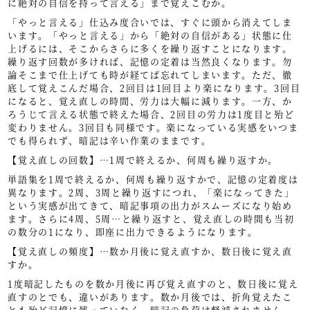
に絶対の自信を持って言える」まで覚えこむか。
「やっと言える」仕込み度合いでは、すぐに頭から消えてしま
います。「やっと言える」から「絶対の自信がある」状態に仕
上げるには、そこからさらに多くを繰り返すことになります。
繰り返す回数が多ければ、記憶の定着は当然良くなります。勿
論そこまで仕上げても時が経てば忘れてしまいます。ただ、徹
底して覚えこんだ場合、2回目は1回目より楽になります。3回目
になると、覚え直しの時間、労力は大幅に減ります。一方、か
ろうじて言える状態で終えた場合、2回目の労力は1度目と殆ど
変わりません。3回目も同様です。楽になっている実感をいつま
でも得られず、暗記は辛い作業のままです。
【覚え直しの回数】…1周で終えるか、何周も繰り返すか。
単語集を1周で終えるか、何周も繰り返すかで、記憶の定着度は
異なります。2周、3周と繰り返すにつれ、「楽になってきた」
という実感が出てきて、暗記事項の出力がスムーズになり始め
ます。さらに4周、5周…と繰り返すと、覚え直しの時間も当初
の数分の1になり、即座に出力できるようになります。
【覚え直しの頻度】…数か月後に覚え直すか、数日後に覚え直
すか。
1度暗記したものを数か月後に再び覚え直すのと、数日後に覚え
直すのとでも、違いがあります。数か月後では、折角覚えたこ
とも殆ど記憶に残っていなく、暗記の負荷は軽減されません。