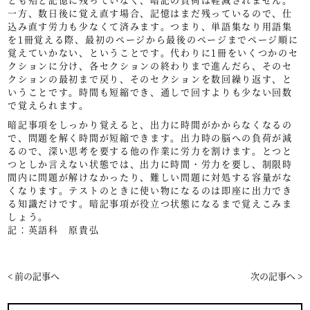
一方、数日後に覚え直す場合、記憶はまだ残っているので、仕
込み直す労力も少なくて済みます。つまり、単語集なり用語集
を1冊覚える際、最初のページから最後のページまでページ順に
覚えていかない、ということです。代わりに1冊をいくつかのセ
クションに分け、各セクションの終わりまで進んだら、そのセ
クションの最初まで戻り、そのセクションを数回繰り返す、と
いうことです。時間も短縮でき、通しで回すよりも少ない回数
で覚えられます。
暗記事項をしっかり覚えると、出力に時間がかからなくなるの
で、問題を解く時間が短縮できます。出力時の脳への負荷が減
るので、深い思考を要する他の作業に労力を割けます。とつと
つとしか言えない状態では、出力に時間・労力を要し、制限時
間内に問題が解けなかったり、難しい問題に対処する容量がな
くなります。テストのときに使い物になるのは即座に出力でき
る知識だけです。暗記事項が役立つ状態になるまで覚えこみま
しょう。
記：英語科 原貴弘
< 前の記事へ
次の記事へ >