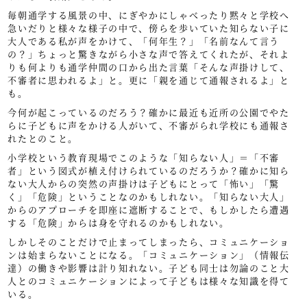
毎朝通学する風景の中、にぎやかにしゃべったり黙々と学校へ
急いだりと様々な様子の中で、傍らを歩いていた知らない子に
大人である私が声をかけて、「何年生？」「名前なんて言う
の？」ちょっと驚きながら小さな声で答えてくれたが、それよ
りも何よりも通学仲間の口から出た言葉「そんな声掛けして、
不審者に思われるよ」と。更に「親を通じて通報されるよ」と
も。
今何が起こっているのだろう？確かに最近も近所の公園でやた
らに子どもに声をかける人がいて、不審がられ学校にも通報さ
れたとのこと。
小学校という教育現場でこのような「知らない人」＝「不審
者」という図式が植え付けられているのだろうか？確かに知ら
ない大人からの突然の声掛けは子どもにとって「怖い」「驚
く」「危険」ということなのかもしれない。「知らない大人」
からのアプローチを即座に遮断することで、もしかしたら遭遇
する「危険」からは身を守れるのかもしれない。
しかしそのことだけで止まってしまったら、コミュニケーショ
ンは始まらないことになる。「コミュニケーション」（情報伝
達）の働きや影響は計り知れない。子ども同士は勿論のこと大
人とのコミュニケーションによって子どもは様々な知識を得て
いる。