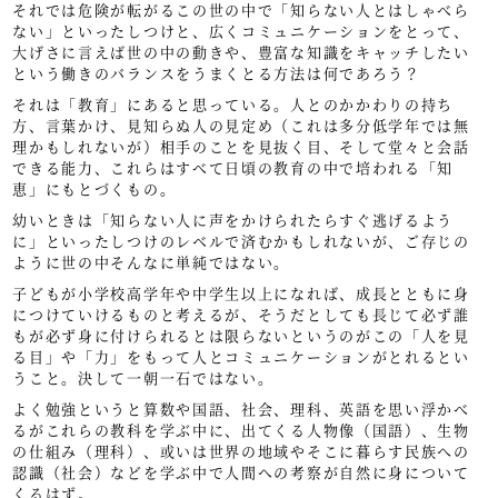
それでは危険が転がるこの世の中で「知らない人とはしゃべら
ない」といったしつけと、広くコミュニケーションをとって、
大げさに言えば世の中の動きや、豊富な知識をキャッチしたい
という働きのバランスをうまくとる方法は何であろう？
それは「教育」にあると思っている。人とのかかわりの持ち
方、言葉かけ、見知らぬ人の見定め（これは多分低学年では無
理かもしれないが）相手のことを見抜く目、そして堂々と会話
できる能力、これらはすべて日頃の教育の中で培われる「知
恵」にもとづくもの。
幼いときは「知らない人に声をかけられたらすぐ逃げるよう
に」といったしつけのレベルで済むかもしれないが、ご存じの
ように世の中そんなに単純ではない。
子どもが小学校高学年や中学生以上になれば、成長とともに身
につけていけるものと考えるが、そうだとしても長じて必ず誰
もが必ず身に付けられるとは限らないというのがこの「人を見
る目」や「力」をもって人とコミュニケーションがとれるとい
うこと。決して一朝一石ではない。
よく勉強というと算数や国語、社会、理科、英語を思い浮かべ
るがこれらの教科を学ぶ中に、出てくる人物像（国語）、生物
の仕組み（理科）、或いは世界の地域やそこに暮らす民族への
認識（社会）などを学ぶ中で人間への考察が自然に身について
くるはず。