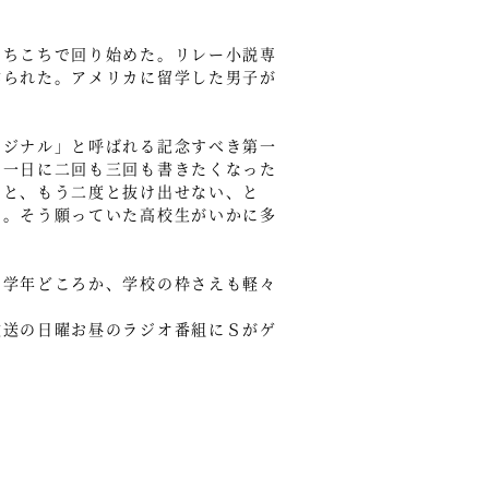
あちこちで回り始めた。リレー小説専
作られた。アメリカに留学した男子が
ジナル」と呼ばれる記念すべき第一
や一日に二回も三回も書きたくなった
ると、もう二度と抜け出せない、と
い。そう願っていた高校生がいかに多
、学年どころか、学校の枠さえも軽々
放送の日曜お昼のラジオ番組にＳがゲ