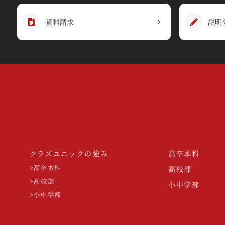
資料請求
説明
クラズユニックの強み
高卒本科
>高卒本科
高校部
>高校部
小中学部
>小中学部