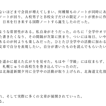
ないほどまで会員が増えてしまい、何種類ものノートが同時に
ノートが回り、Ａ校男子とＢ校女子だけの限定ノートが密かに
、日米を行き来する国際ノートすら誕生したのだった。
うな常習性がある。私自身がそうだった。のちに「全学中オリ
た書きたくなり、その間隔が次第に狭まり、ついには毎日、い
あるのが何よりも楽しみだった。ひとたび全学中の活動に加わ
文章で自分を表現したい。自分が書いたものを読んでもらいた
を遥かに超えた広がりを見せた。もはや「学級」には収まらず
、札幌じゅうの高校生を巻き込んでいったのだ。
は北海道新聞夕刊に全学中の活動が取り上げられ、北海道文化
れ、そして実際に多くの文章が展開されていった。
る。