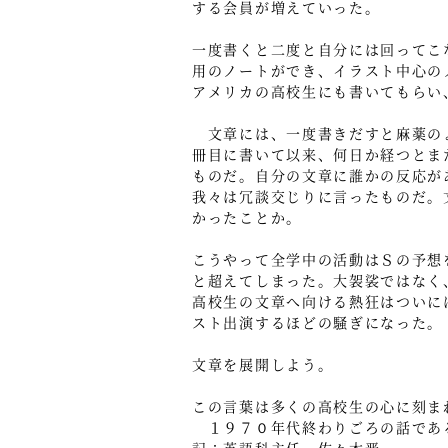
する会員が増えていった。
一度書くと二度と自分には回ってこ
用のノートができ、イラスト中心の
アメリカの高校生にも書いてもらい
文章には、一度書きだすと麻薬のよ
冊目に書いて以来、何日か経つとま
ものだ。自分の文章に誰かの反応が
我々は冗談交じりに言ったものだ。
かったことか。
こうやって全学中の活動はＳの予想
と超えてしまった。大袈裟ではなく
高校生の文章へ向ける熱狂はついに
スト出演するほどの騒ぎになった。
文章を展開しよう。
この言葉は多くの高校生の心に刻ま
１９７０年代終わりごろの話であ
記：英語科主任 佐々木晋