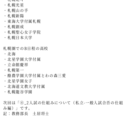
・札幌光星
・札幌山の手
・札幌新陽
・東海大学付属札幌
・札幌創成
・札幌聖心女子学院
・札幌日本大学
札幌圏でのB日程の高校
・北海
・北星学園大学付属
・立命館慶祥
・札幌第一
・酪農学園大学付属とわの森三愛
・北星学園女子
・北海道文教大学付属
・札幌龍谷学園
次回は「④_2入試の仕組みについて（私立-一般入試合否の仕組
み編）」です。
記：教務部長 土居将士