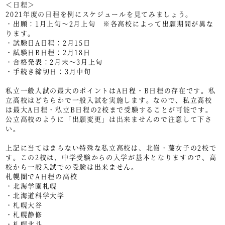
＜日程＞
2021年度の日程を例にスケジュールを見てみましょう。
・出願：1月上旬～2月上旬 ※各高校によって出願期間が異な
ります。
・試験日A日程：2月15日
・試験日B日程：2月18日
・合格発表：2月末～3月上旬
・手続き締切日：3月中旬
私立一般入試の最大のポイントはA日程・B日程の存在です。私
立高校はどちらかで一般入試を実施します。なので、私立高校
は最大A日程・私立B日程の2校まで受験することが可能です。
公立高校のように「出願変更」は出来ませんので注意して下さ
い。
上記に当てはまらない特殊な私立高校は、北嶺・藤女子の2校で
す。この2校は、中学受験からの入学が基本となりますので、高
校から一般入試での受験は出来ません。
札幌圏でA日程の高校
・北海学園札幌
・北海道科学大学
・札幌大谷
・札幌静修
・札幌北斗