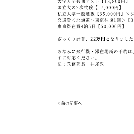
大学入学共通テスト【18,800円】
国立大の2次試験【17,000円】
私立大学一般選抜【35,000円】×3
交通費＜北海道～東京往復1回＞【30
東京滞在費4泊5日【50,000円】
ざっくり計算、
22万円
となりました
ちなみに飛行機・滞在場所の予約は
ずに対応ください。
記：教務部長 井尾敦
< 前の記事へ