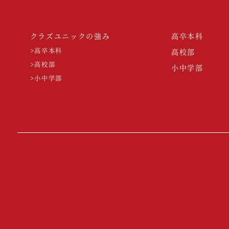
クラズユニックの強み
高卒本科
>高卒本科
高校部
>高校部
小中学部
>小中学部