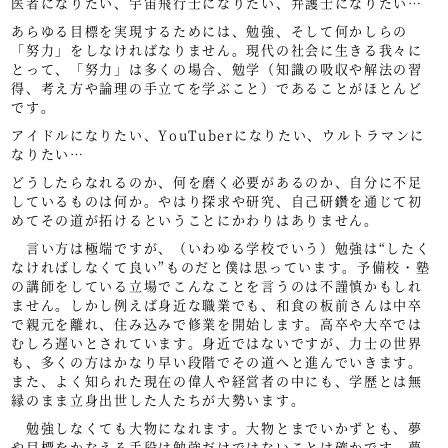
医者になりたい、宇宙飛行士になりたい、弁護士になりたい…
あらゆる目標を実現するためには、勉強、そして何かしらの
「努力」をしなければなりません。現代の社会に生きる我々に
とって、「努力」は多くの場合、勉学（知識の吸収や解法の習
得、考え方や論理の手立てを学ぶこと）であることがほとんど
です。
アイドルになりたい、YouTuberになりたい、ウルトラマンに
なりたい…
どうしたらなれるのか、何を磨く必要があるのか、自分に不足
しているものは何か。やはり探求や研究、自己研鑽を通じて初
めてその道が拓けるということにかわりはありません。
言い方は極端ですが、（いわゆる学校でいう）勉強は“したく
なければしなくて良い”ものだと僕は思っています。予備校・塾
の講師をしている立場でこんなことを言うのは不謹慎かもしれ
ません。しかし例えば身近な職業でも、和食の板前さんは中卒
で親元を離れ、住み込みで修業を開始します。高卒や大卒では
むしろ遅いとされています。身近ではないですが、力士の世界
も、多くの方はかなり早い段階でその道へと進んでいきます。
また、よく知られた現在の偉人や経営者の中にも、学歴とは無
縁のまま立身出世した人たちが大勢います。
勉強しなくても大物になれます。大物とまでいかずとも、夢
や目標をかなえる手段は勉強だけではないことは確かです。夢