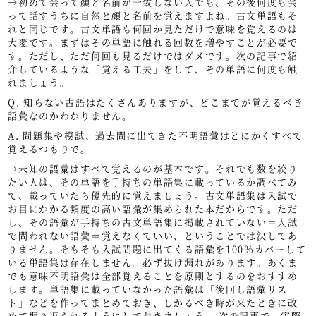
→初めて会って顔と名前が一致しない人でも、その後何度も会
って話すうちに自然と顔と名前を覚えますよね。古文単語もそ
れと同じです。古文単語も何回か見ただけで意味を覚えるのは
大変です。まずはその単語に触れる回数を増やすことが必要で
す。ただし、ただ何回も見るだけではダメです。次の記事で紹
介しているような「覚える工夫」をして、その単語に何度も触
れましょう。
Q. 知らない古語はたくさんありますが、どこまでが覚えるべき
語彙なのかわかりません。
A. 問題集や模試、過去問に出てきた不明語彙はとにかくすべて
覚えるつもりで。
→未知の語彙はすべて覚えるのが基本です。それでも数を絞り
たい人は、その単語を手持ちの単語集に載っているか調べてみ
て、載っていたら優先的に覚えましょう。古文単語集は入試で
お目にかかる頻度の高い語彙が集められた本だからです。ただ
し、その語彙が手持ちの古文単語集に掲載されていない＝入試
で問われない語彙＝覚えなくていい、ということでは決してあ
りません。そもそも入試問題に出てくる語彙を100％カバーして
いる単語集は存在しません。必ず抜け漏れがあります。あくま
でも意味不明語彙は全部覚えることを原則とするのをおすすめ
します。単語集に載っていなかった語彙は「後回し語彙リス
ト」などを作ってまとめておき、しかるべき時が来たときに改
めて振り返られるようにしておきましょう。 次の記事で、実際